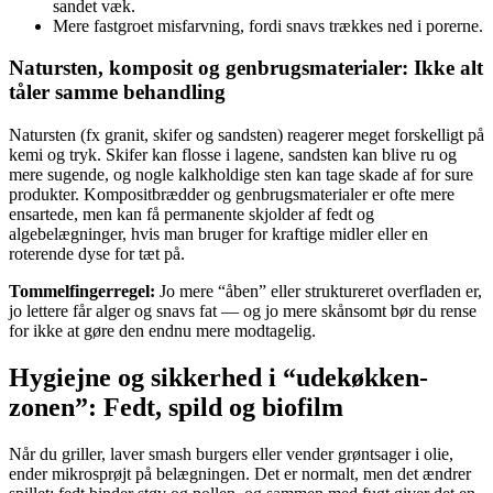
sandet væk.
Mere fastgroet misfarvning, fordi snavs trækkes ned i porerne.
Natursten, komposit og genbrugsmaterialer: Ikke alt
tåler samme behandling
Natursten (fx granit, skifer og sandsten) reagerer meget forskelligt på
kemi og tryk. Skifer kan flosse i lagene, sandsten kan blive ru og
mere sugende, og nogle kalkholdige sten kan tage skade af for sure
produkter. Kompositbrædder og genbrugsmaterialer er ofte mere
ensartede, men kan få permanente skjolder af fedt og
algebelægninger, hvis man bruger for kraftige midler eller en
roterende dyse for tæt på.
Tommelfingerregel:
Jo mere “åben” eller struktureret overfladen er,
jo lettere får alger og snavs fat — og jo mere skånsomt bør du rense
for ikke at gøre den endnu mere modtagelig.
Hygiejne og sikkerhed i “udekøkken-
zonen”: Fedt, spild og biofilm
Når du griller, laver smash burgers eller vender grøntsager i olie,
ender mikrosprøjt på belægningen. Det er normalt, men det ændrer