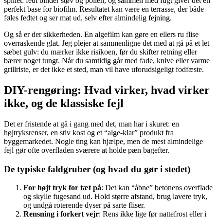
spillet: fedt binder støv og pollen, og sammen med fugt giver det en
perfekt base for biofilm. Resultatet kan være en terrasse, der både
føles fedtet og ser mat ud, selv efter almindelig fejning.
Og så er der sikkerheden. En algefilm kan gøre en ellers ru flise
overraskende glat. Jeg plejer at sammenligne det med at gå på et let
sæbet gulv: du mærker ikke risikoen, før du skifter retning eller
bærer noget tungt. Når du samtidig går med fade, knive eller varme
grillriste, er det ikke et sted, man vil have uforudsigeligt fodfæste.
DIY-rengøring: Hvad virker, hvad virker
ikke, og de klassiske fejl
Det er fristende at gå i gang med det, man har i skuret: en
højtryksrenser, en stiv kost og et “alge-klar” produkt fra
byggemarkedet. Nogle ting kan hjælpe, men de mest almindelige
fejl gør ofte overfladen sværere at holde pæn bagefter.
De typiske faldgruber (og hvad du gør i stedet)
For højt tryk for tæt på
: Det kan “åbne” betonens overflade
og skylle fugesand ud. Hold større afstand, brug lavere tryk,
og undgå roterende dyser på sarte fliser.
Rensning i forkert vejr
: Rens ikke lige før nattefrost eller i