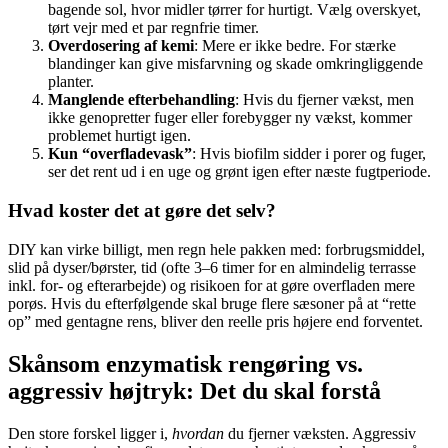
bagende sol, hvor midler tørrer for hurtigt. Vælg overskyet,
tørt vejr med et par regnfrie timer.
Overdosering af kemi
: Mere er ikke bedre. For stærke
blandinger kan give misfarvning og skade omkringliggende
planter.
Manglende efterbehandling
: Hvis du fjerner vækst, men
ikke genopretter fuger eller forebygger ny vækst, kommer
problemet hurtigt igen.
Kun “overfladevask”
: Hvis biofilm sidder i porer og fuger,
ser det rent ud i en uge og grønt igen efter næste fugtperiode.
Hvad koster det at gøre det selv?
DIY kan virke billigt, men regn hele pakken med: forbrugsmiddel,
slid på dyser/børster, tid (ofte 3–6 timer for en almindelig terrasse
inkl. for- og efterarbejde) og risikoen for at gøre overfladen mere
porøs. Hvis du efterfølgende skal bruge flere sæsoner på at “rette
op” med gentagne rens, bliver den reelle pris højere end forventet.
Skånsom enzymatisk rengøring vs.
aggressiv højtryk: Det du skal forstå
Den store forskel ligger i,
hvordan
du fjerner væksten. Aggressiv