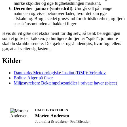
mørke skjolder og øge fugtbelastningen markant.
December–januar (vinterdrift)
: Undgå salt på mange
natursten og visse betonoverflader, hvor det kan øge
afskalning. Brug i stedet grus/sand for skridsikkerhed, og fjern
sne skånsomt uden at hakke i fuger.
Hvis du vil gøre det ekstra nemt for dig selv, så tænk belægningen
som et gulv i et køkken: jo hurtigere du fjerner “spild”, jo mindre
skal du skrubbe senere. Det gælder også udendørs, hvor fugt ellers
gør, at alt sætter sig fastere.
Kilder
Danmarks Meteorologiske Institut (DMI): Vejrarkiv
Bolius: Alger på fliser
Miljøstyrelsen: Bekæmpelsesmidler i private haver (pjece)
OM FORFATTEREN
Morten Andersen
Journalist & redaktør · Prof Blender