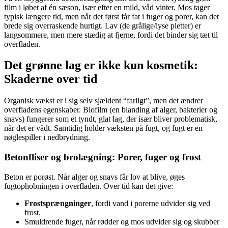
film i løbet af én sæson, især efter en mild, våd vinter. Mos tager
typisk længere tid, men når det først får fat i fuger og porer, kan det
brede sig overraskende hurtigt. Lav (de grålige/lyse pletter) er
langsommere, men mere stædig at fjerne, fordi det binder sig tæt til
overfladen.
Det grønne lag er ikke kun kosmetik:
Skaderne over tid
Organisk vækst er i sig selv sjældent “farligt”, men det ændrer
overfladens egenskaber. Biofilm (en blanding af alger, bakterier og
snavs) fungerer som et tyndt, glat lag, der især bliver problematisk,
når det er vådt. Samtidig holder væksten på fugt, og fugt er en
nøglespiller i nedbrydning.
Betonfliser og brolægning: Porer, fuger og frost
Beton er porøst. Når alger og snavs får lov at blive, øges
fugtophobningen i overfladen. Over tid kan det give:
Frostsprængninger
, fordi vand i porerne udvider sig ved
frost.
Smuldrende fuger, når rødder og mos udvider sig og skubber