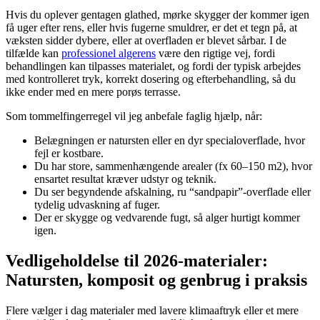
Hvis du oplever gentagen glathed, mørke skygger der kommer igen
få uger efter rens, eller hvis fugerne smuldrer, er det et tegn på, at
væksten sidder dybere, eller at overfladen er blevet sårbar. I de
tilfælde kan
professionel algerens
være den rigtige vej, fordi
behandlingen kan tilpasses materialet, og fordi der typisk arbejdes
med kontrolleret tryk, korrekt dosering og efterbehandling, så du
ikke ender med en mere porøs terrasse.
Som tommelfingerregel vil jeg anbefale faglig hjælp, når:
Belægningen er natursten eller en dyr specialoverflade, hvor
fejl er kostbare.
Du har store, sammenhængende arealer (fx 60–150 m2), hvor
ensartet resultat kræver udstyr og teknik.
Du ser begyndende afskalning, ru “sandpapir”-overflade eller
tydelig udvaskning af fuger.
Der er skygge og vedvarende fugt, så alger hurtigt kommer
igen.
Vedligeholdelse til 2026-materialer:
Natursten, komposit og genbrug i praksis
Flere vælger i dag materialer med lavere klimaaftryk eller et mere