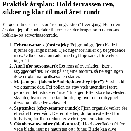
Praktisk årsplan: Hold terrassen ren,
sikker og klar til mad året rundt
En god rutine slår en stor “redningsaktion” hver gang. Her er en
årsplan, jeg ofte anbefaler til terrasser, der bruges som udendørs
køkken- og serveringsområde.
Februar–marts (forårstjek)
: Fej grundigt, fjern blade i
hjørner og langs kanter. Tjek fuger for huller og begyndende
mos. Udbedr små områder med nyt fugesand, før væksten
tager fat.
April (før sæsonstart)
: Let rens af overfladen, især i
skyggeområder. Fokus på at fjerne biofilm, så belægningen
ikke er glat, når grillsæsonen starter.
Maj–august (løbende “udekøkken-hygiejne”)
: Skyl spild
væk samme dag. Fej pollen og støv væk ugentligt i tørre
perioder; det reducerer “mad” til alger. Efter store havefester:
skyl der, hvor der har stået borde, og hvor der er dryppet
dressing, olie eller sodavand.
September (efter-sommer runde)
: Fjern organisk vækst, før
efteråret bliver vådt. Det er ofte her, du får mest effekt for
indsatsen, fordi du reducerer vækst gennem vinteren.
Oktober–november (bladkontrol)
: Hold overfladen fri for
våde blade, især på natursten og i fuger. Blade kan give