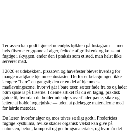
Terrassen kan godt ligne et udendørs køkken på Instagram — men
hvis fliserne er grønne af alger, fedtede af grillstænk og konstant
fugtige i skyggen, ender den i praksis som et sted, man helst ikke
serverer mad.
I 2026 er udekøkken, pizzaovn og havefester blevet hverdag for
mange madglade hjemmeentusiaster. Derfor er belægningen ikke
længere “bare” en gangsti; den er en del af hjemmets
madlavningszone, hvor vi går i bare tæer, sætter fade fra os og lader
børn spise is på fliserne. I denne artikel får du en faglig, praktisk
guide til, hvordan du holder udendørs overflader pæne, sikre og
lettere at holde hygiejniske — uden at ødelægge materialerne med
for hårde metoder.
Du lærer, hvorfor alger og mos trives særligt godt i Fredericias
fugtige kystklima, hvilke skader organisk vækst kan give på
natursten, beton, komposit og genbrugsmaterialer, og hvornår det