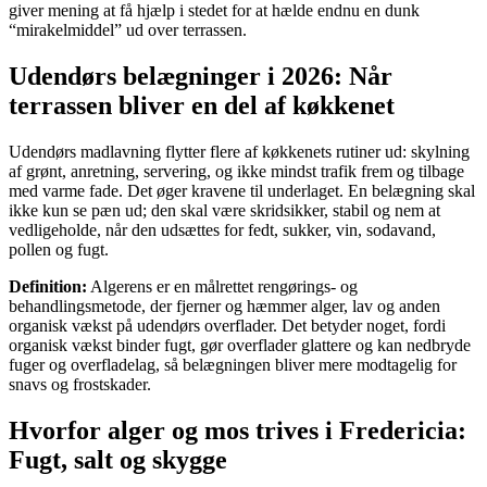
giver mening at få hjælp i stedet for at hælde endnu en dunk
“mirakelmiddel” ud over terrassen.
Udendørs belægninger i 2026: Når
terrassen bliver en del af køkkenet
Udendørs madlavning flytter flere af køkkenets rutiner ud: skylning
af grønt, anretning, servering, og ikke mindst trafik frem og tilbage
med varme fade. Det øger kravene til underlaget. En belægning skal
ikke kun se pæn ud; den skal være skridsikker, stabil og nem at
vedligeholde, når den udsættes for fedt, sukker, vin, sodavand,
pollen og fugt.
Definition:
Algerens er en målrettet rengørings- og
behandlingsmetode, der fjerner og hæmmer alger, lav og anden
organisk vækst på udendørs overflader. Det betyder noget, fordi
organisk vækst binder fugt, gør overflader glattere og kan nedbryde
fuger og overfladelag, så belægningen bliver mere modtagelig for
snavs og frostskader.
Hvorfor alger og mos trives i Fredericia:
Fugt, salt og skygge