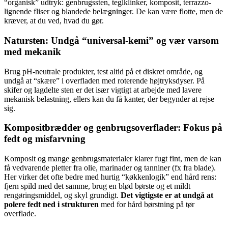
“organisk” udtryk: genbrugssten, teglklinker, komposit, terrazzo-
lignende fliser og blandede belægninger. De kan være flotte, men de
kræver, at du ved, hvad du gør.
Natursten: Undgå “universal-kemi” og vær varsom
med mekanik
Brug pH-neutrale produkter, test altid på et diskret område, og
undgå at “skære” i overfladen med roterende højtryksdyser. På
skifer og lagdelte sten er det især vigtigt at arbejde med lavere
mekanisk belastning, ellers kan du få kanter, der begynder at rejse
sig.
Kompositbrædder og genbrugsoverflader: Fokus på
fedt og misfarvning
Komposit og mange genbrugsmaterialer klarer fugt fint, men de kan
få vedvarende pletter fra olie, marinader og tanniner (fx fra blade).
Her virker det ofte bedre med hurtig “køkkenlogik” end hård rens:
fjern spild med det samme, brug en blød børste og et mildt
rengøringsmiddel, og skyl grundigt.
Det vigtigste er at undgå at
polere fedt ned i strukturen
med for hård børstning på tør
overflade.