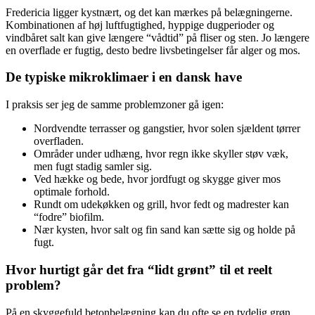
Fredericia ligger kystnært, og det kan mærkes på belægningerne.
Kombinationen af høj luftfugtighed, hyppige dugperioder og
vindbåret salt kan give længere “vådtid” på fliser og sten. Jo længere
en overflade er fugtig, desto bedre livsbetingelser får alger og mos.
De typiske mikroklimaer i en dansk have
I praksis ser jeg de samme problemzoner gå igen:
Nordvendte terrasser og gangstier, hvor solen sjældent tørrer
overfladen.
Områder under udhæng, hvor regn ikke skyller støv væk,
men fugt stadig samler sig.
Ved hække og bede, hvor jordfugt og skygge giver mos
optimale forhold.
Rundt om udekøkken og grill, hvor fedt og madrester kan
“fodre” biofilm.
Nær kysten, hvor salt og fin sand kan sætte sig og holde på
fugt.
Hvor hurtigt går det fra “lidt grønt” til et reelt
problem?
På en skyggefuld betonbelægning kan du ofte se en tydelig grøn