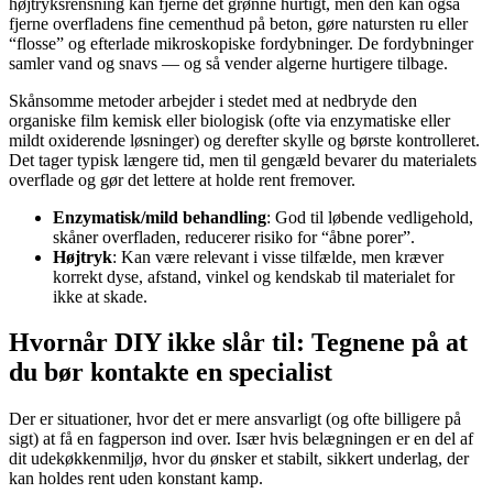
højtryksrensning kan fjerne det grønne hurtigt, men den kan også
fjerne overfladens fine cementhud på beton, gøre natursten ru eller
“flosse” og efterlade mikroskopiske fordybninger. De fordybninger
samler vand og snavs — og så vender algerne hurtigere tilbage.
Skånsomme metoder arbejder i stedet med at nedbryde den
organiske film kemisk eller biologisk (ofte via enzymatiske eller
mildt oxiderende løsninger) og derefter skylle og børste kontrolleret.
Det tager typisk længere tid, men til gengæld bevarer du materialets
overflade og gør det lettere at holde rent fremover.
Enzymatisk/mild behandling
: God til løbende vedligehold,
skåner overfladen, reducerer risiko for “åbne porer”.
Højtryk
: Kan være relevant i visse tilfælde, men kræver
korrekt dyse, afstand, vinkel og kendskab til materialet for
ikke at skade.
Hvornår DIY ikke slår til: Tegnene på at
du bør kontakte en specialist
Der er situationer, hvor det er mere ansvarligt (og ofte billigere på
sigt) at få en fagperson ind over. Især hvis belægningen er en del af
dit udekøkkenmiljø, hvor du ønsker et stabilt, sikkert underlag, der
kan holdes rent uden konstant kamp.