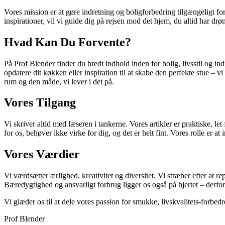
Vores mission er at gøre indretning og boligforbedring tilgængeligt for 
inspirationer, vil vi guide dig på rejsen mod det hjem, du altid har drø
Hvad Kan Du Forvente?
På Prof Blender finder du bredt indhold inden for bolig, livsstil og ind
opdatere dit køkken eller inspiration til at skabe den perfekte stue – 
rum og den måde, vi lever i det på.
Vores Tilgang
Vi skriver altid med læseren i tankerne. Vores artikler er praktiske, let 
for os, behøver ikke virke for dig, og det er helt fint. Vores rolle er at i
Vores Værdier
Vi værdsætter ærlighed, kreativitet og diversitet. Vi stræber efter at rep
Bæredygtighed og ansvarligt forbrug ligger os også på hjertet – derfor
Vi glæder os til at dele vores passion for smukke, livskvalitets-forb
Prof Blender