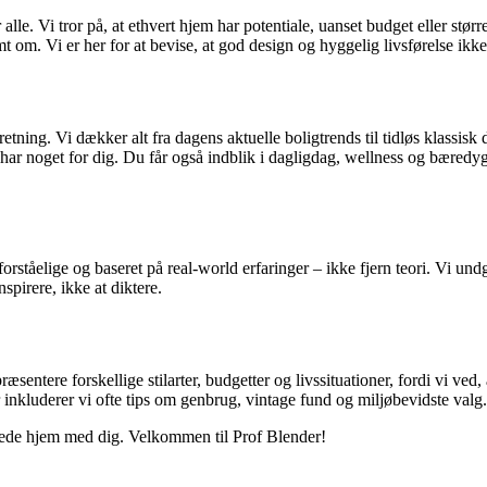
alle. Vi tror på, at ethvert hjem har potentiale, uanset budget eller stør
mt om. Vi er her for at bevise, at god design og hyggelig livsførelse ikke
retning. Vi dækker alt fra dagens aktuelle boligtrends til tidløs klassisk
vi har noget for dig. Du får også indblik i dagligdag, wellness og bæredyg
forståelige og baseret på real-world erfaringer – ikke fjern teori. Vi undg
nspirere, ikke at diktere.
ræsentere forskellige stilarter, budgetter og livssituationer, fordi vi ved,
 inkluderer vi ofte tips om genbrug, vintage fund og miljøbevidste valg.
edrede hjem med dig. Velkommen til Prof Blender!